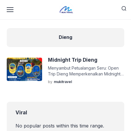
Dieng
Midnight Trip Dieng
Menyambut Petualangan Seru: Open
Trip Dieng Memperkenalkan Midnight
Trip Dieng: Pengalaman Wisata Malam
by
mukitravel
yang Mengasyikkan Midnight Trip
Dieng adalah kesempatan sempurna
bagi Anda yang ingin menjelajahi
keindahan alam Dieng secara unik dan
menyenangkan. Dengan harga
Viral
terjangkau mulai dari Rp 310.000, Anda
dapat menikmati petualangan malam
No popular posts within this time range.
yang tak terlupakan di kawasan Dieng