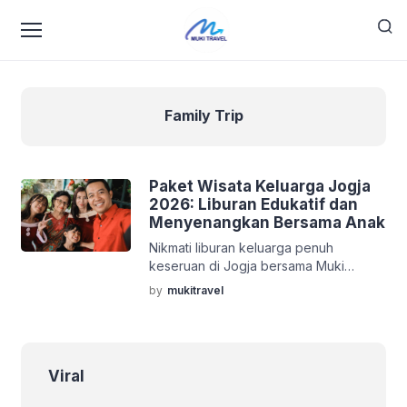
Family Trip
Paket Wisata Keluarga Jogja
2026: Liburan Edukatif dan
Menyenangkan Bersama Anak
Nikmati liburan keluarga penuh
keseruan di Jogja bersama Muki
Travel! Temukan Paket Wisata
by
mukitravel
Keluarga Jogja 2026 tempat wisata
anak, kegiatan edukatif, dan
pengalaman tak terlupakan di
Yogyakarta 2026. Konsultasikan
Viral
rencana perjalananmu di WhatsApp:
http://wa.me/6281238332523. Jogja,