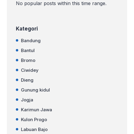
Surga Liburan Keluarga di Tahun 2026
No popular posts within this time range.
Yogyakarta atau yang akrab disebut
Jogja selalu menjadi destinasi favorit
bagi keluarga Indonesia. Kota […]
Kategori
Bandung
Bantul
Bromo
Ciwidey
Dieng
Gunung kidul
Jogja
Karimun Jawa
Kulon Progo
Labuan Bajo