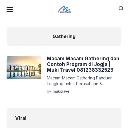
Gathering
Macam Macam Gathering dan
Contoh Program di Jogja |
Muki Travel 081238332523
Macam-Macam Gathering Panduan
Lengkap untuk Perusahaan &
Komunitas Gathering bukan sekadar
by
mukitravel
“jalan-jalan bareng”. Untuk banyak
perusahaan, komunitas, dan keluarga
besar, gathering adalah alat strategis
untuk membangun budaya,
Viral
meningkatkan kolaborasi, dan
memperkuat motivasi. Yogyakarta—