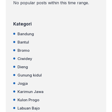
dengan lanskap alam, warisan budaya,
No popular posts within this time range.
dan fasilitas MICE—adalah panggung
ideal untuk menyelenggarakan
berbagai format gathering. Bersama
Muki Travel, Anda bisa merancang
Kategori
program yang […]
Bandung
Bantul
Bromo
Ciwidey
Dieng
Gunung kidul
Jogja
Karimun Jawa
Kulon Progo
Labuan Bajo