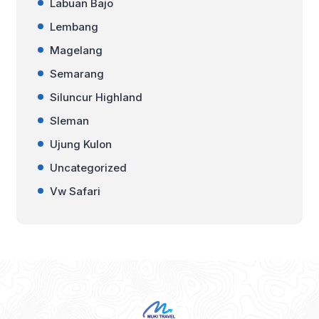
Labuan Bajo
Lembang
Magelang
Semarang
Siluncur Highland
Sleman
Ujung Kulon
Uncategorized
Vw Safari