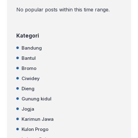
http://wa.me/6281238332523. Wisata
Kuliner Jogja yang Tak Pernah
No popular posts within this time range.
Mengecewakan Tidak lengkap
rasanya berkunjung ke Yogyakarta
tanpa mencicipi kulinernya. Kota […]
Kategori
Bandung
Bantul
Bromo
Ciwidey
Dieng
Gunung kidul
Jogja
Karimun Jawa
Kulon Progo