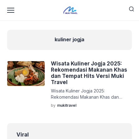
kuliner jogja
Wisata Kuliner Jogja 2025:
Rekomendasi Makanan Khas
dan Tempat Hits Versi Muki
Travel
Wisata Kuliner Jogja 2025:
Rekomendasi Makanan Khas dan
Tempat Hits Versi Muki Travel Jelajahi
by
mukitravel
wisata kuliner di jogja bersama Muki
Travel. Temukan makanan khas Jogja,
tempat makan legendaris, dan resto
hits terbaru. Konsultasi itinerary kuliner
Viral
via WhatsApp