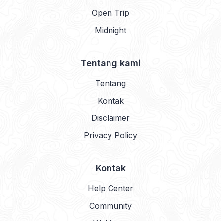
Open Trip
Midnight
Tentang kami
Tentang
Kontak
Disclaimer
Privacy Policy
Kontak
Help Center
Community