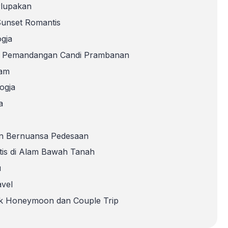
rlupakan
Sunset Romantis
ogja
an Pemandangan Candi Prambanan
lam
ogja
a
n Bernuansa Pedesaan
tis di Alam Bawah Tanah
u
avel
uk Honeymoon dan Couple Trip