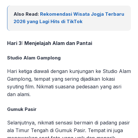
Also Read:
Rekomendasi Wisata Jogja Terbaru
2026 yang Lagi Hits di TikTok
Hari 3: Menjelajah Alam dan Pantai
Studio Alam Gamplong
Hari ketiga diawali dengan kunjungan ke Studio Alam
Gamplong, tempat yang sering dijadikan lokasi
syuting film. Nikmati suasana pedesaan yang asri
dan alami.
Gumuk Pasir
Selanjutnya, nikmati sensasi bermain di padang pasir
ala Timur Tengah di Gumuk Pasir. Tempat ini juga