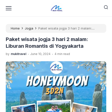
›
›
Home
Jogja
Paket wisata jogja 3 hari 2 malam:
Liburan Romantis di Yogyakarta
Paket wisata jogja 3 hari 2 malam:
Liburan Romantis di Yogyakarta
.
.
by
mukitravel
June 10, 2024
4 min read