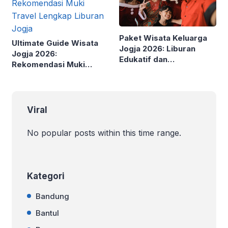
Paket Wisata Keluarga
Ultimate Guide Wisata
Jogja 2026: Liburan
Jogja 2026:
Edukatif dan
Rekomendasi Muki
Menyenangkan Bersama
Travel Lengkap Liburan
Anak
Jogja
Viral
No popular posts within this time range.
Kategori
Bandung
Bantul