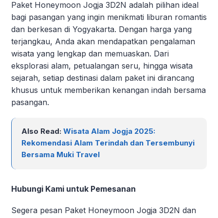
Paket Honeymoon Jogja 3D2N adalah pilihan ideal
bagi pasangan yang ingin menikmati liburan romantis
dan berkesan di Yogyakarta. Dengan harga yang
terjangkau, Anda akan mendapatkan pengalaman
wisata yang lengkap dan memuaskan. Dari
eksplorasi alam, petualangan seru, hingga wisata
sejarah, setiap destinasi dalam paket ini dirancang
khusus untuk memberikan kenangan indah bersama
pasangan.
Also Read:
Wisata Alam Jogja 2025:
Rekomendasi Alam Terindah dan Tersembunyi
Bersama Muki Travel
Hubungi Kami untuk Pemesanan
Segera pesan Paket Honeymoon Jogja 3D2N dan