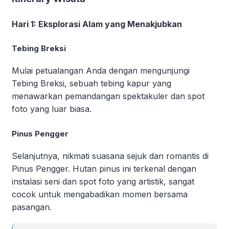
Hari 1: Eksplorasi Alam yang Menakjubkan
Tebing Breksi
Mulai petualangan Anda dengan mengunjungi
Tebing Breksi, sebuah tebing kapur yang
menawarkan pemandangan spektakuler dan spot
foto yang luar biasa.
Pinus Pengger
Selanjutnya, nikmati suasana sejuk dan romantis di
Pinus Pengger. Hutan pinus ini terkenal dengan
instalasi seni dan spot foto yang artistik, sangat
cocok untuk mengabadikan momen bersama
pasangan.