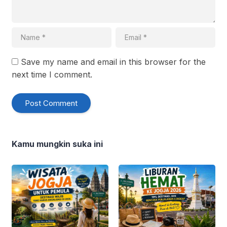
Save my name and email in this browser for the
next time I comment.
Kamu mungkin suka ini