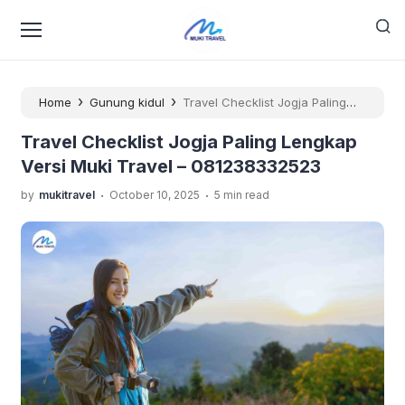
›
›
Home
Gunung kidul
Travel Checklist Jogja Paling
Lengkap Versi Muki Travel – 081238332523
Travel Checklist Jogja Paling Lengkap
Versi Muki Travel – 081238332523
.
.
by
mukitravel
October 10, 2025
5 min read